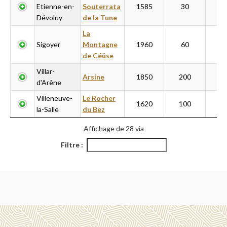
Etienne-en-
Souterrata
1585
30
2
Dévoluy
de la Tune
La
Sigoyer
Montagne
1960
60
6
de Céüse
Villar-
Arsine
1850
200
3
d'Arêne
Villeneuve-
Le Rocher
1620
100
3
la-Salle
du Bez
Affichage de 28 via
Filtre :