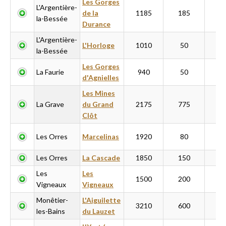
Les Gorges
L'Argentière-
de la
1185
185
18
la-Bessée
Durance
L'Argentière-
L'Horloge
1010
50
1
la-Bessée
Les Gorges
La Faurie
940
50
5
d'Agnielles
Les Mines
La Grave
du Grand
2175
775
20
Clôt
Les Orres
Marcelinas
1920
80
5
Les Orres
La Cascade
1850
150
8
Les
Les
1500
200
5
Vigneaux
Vigneaux
Monêtier-
L'Aiguilette
3210
600
10
les-Bains
du Lauzet