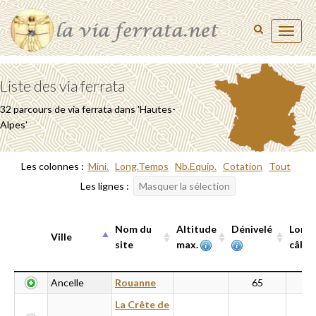
Toggl
naviga
Liste des via ferrata
32 parcours de via ferrata dans 'Hautes-
Alpes'
Les colonnes :
Mini.
Long.Temps
Nb.Equip.
Cotation
Tout
Les lignes :
Masquer la sélection
Nom du
Altitude
Dénivelé
Long
Ville
site
max.
câbl
Ville
Nom du
Altitude
Dénivelé
Long
Ancelle
Rouanne
65
site
max.
câbl
La Crête de