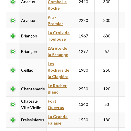
Arvieux
Combe La
2440
300
4
Roche
Pra-
Arvieux
2280
200
4
Premier
La Croix de
Briançon
1967
680
3
Toulouse
L'Arête de
Briançon
1297
67
1
la Schappe
Les
Ceillac
Rochers de
1980
250
5
la Clapière
Le Rocher
Chantemerle
2550
120
3
Blanc
Château-
Fort
1340
53
8
Ville-Vieille
Queyras
La Grande
Freissinières
1550
180
10
Falaise