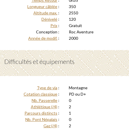
Temps Retour
:
0h35
Longueur câblée
:
350
Altitude max.
:
2550
Dénivelé
:
120
Prix
:
Gratuit
Conception :
Roc Aventure
Année de modif.
:
2000
Difficultés et équipements
Type de via
:
Montagne
Cotation classique
:
PD ou D+
Nb. Passerelle
:
0
Athlétique (/4)
:
2
Parcours distincts
:
1
Nb. Pont Népalais
:
0
Gaz (/4)
:
2