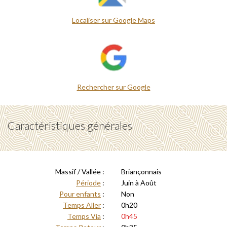
Localiser sur Google Maps
Rechercher sur Google
Caractéristiques générales
Massif / Vallée :
Briançonnais
Période
:
Juin à Août
Pour enfants
:
Non
Temps Aller
:
0h20
Temps Via
:
0h45