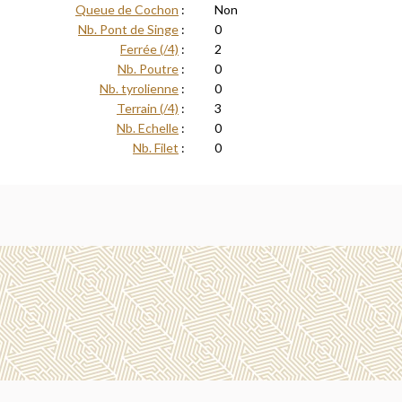
Queue de Cochon
:
Non
Nb. Pont de Singe
:
0
Ferrée (/4)
:
2
Nb. Poutre
:
0
Nb. tyrolienne
:
0
Terrain (/4)
:
3
Nb. Echelle
:
0
Nb. Filet
:
0