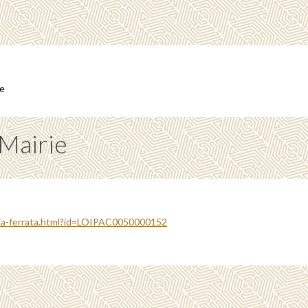
de
 Mairie
via-ferrata.html?id=LOIPAC0050000152