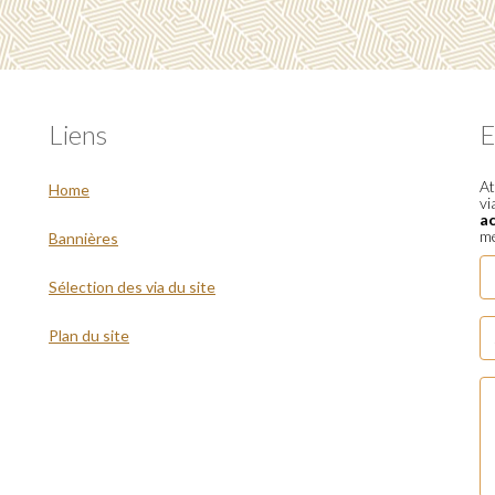
Liens
E
At
Home
vi
a
me
Bannières
Sélection des via du site
Plan du site