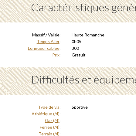
Caractéristiques géné
Massif / Vallée :
Haute Romanche
Temps Aller
:
0h05
Longueur câblée
:
300
Prix
:
Gratuit
Difficultés et équipem
Type de via
:
Sportive
Athlétique (/4)
:
Gaz (/4)
:
Ferrée (/4)
:
Terrain (/4)
: