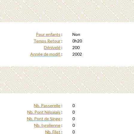
Pour enfants
:
Non
Temps Retour
:
0h20
Dénivelé
:
200
Année de modif.
:
2002
Nb. Passerelle
:
0
Nb. Pont Népalais
:
0
Nb. Pont de Singe
:
0
Nb. tyrolienne
:
0
Nb. Filet
:
0