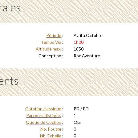
rales
Période
:
Avril à Octobre
Temps Via
:
1h00
Altitude max.
:
1850
Conception :
Roc Aventure
ents
Cotation classique
:
PD / PD
Parcours distincts
:
1
Queue de Cochon
:
Oui
Nb. Poutre
:
0
Nb. Echelle
:
0