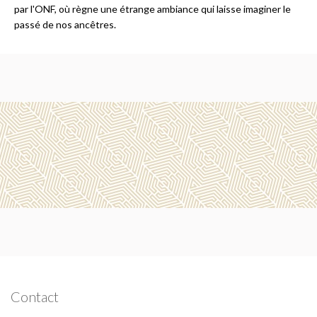
par l'ONF, où règne une étrange ambiance qui laisse imaginer le
passé de nos ancêtres.
Contact