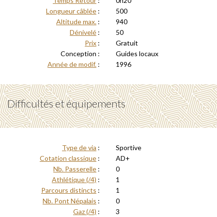
Temps Retour
:
0h20
Longueur câblée
:
500
Altitude max.
:
940
Dénivelé
:
50
Prix
:
Gratuit
Conception :
Guides locaux
Année de modif.
:
1996
Difficultés et équipements
Type de via
:
Sportive
Cotation classique
:
AD+
Nb. Passerelle
:
0
Athlétique (/4)
:
1
Parcours distincts
:
1
Nb. Pont Népalais
:
0
Gaz (/4)
:
3