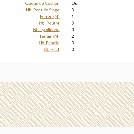
Queue de Cochon
:
Oui
Nb. Pont de Singe
:
0
Ferrée (/4)
:
1
Nb. Poutre
:
0
Nb. tyrolienne
:
0
Terrain (/4)
:
2
Nb. Echelle
:
0
Nb. Filet
:
0