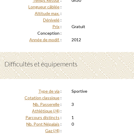
Temps Retour
:
0h30
Longueur câblée
:
Altitude max.
:
Dénivelé
:
Prix
:
Gratuit
Conception :
Année de modif.
:
2012
Difficultés et équipements
Type de via
:
Sportive
Cotation classique
:
Nb. Passerelle
:
3
Athlétique (/4)
:
Parcours distincts
:
1
Nb. Pont Népalais
:
0
Gaz (/4)
: