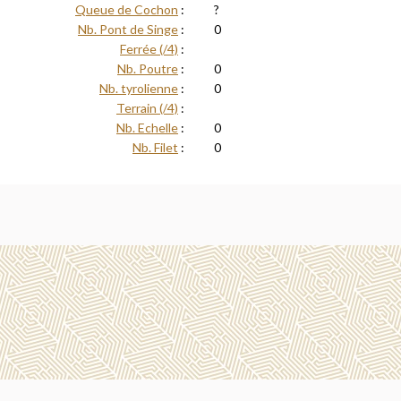
Queue de Cochon
:
?
Nb. Pont de Singe
:
0
Ferrée (/4)
:
Nb. Poutre
:
0
Nb. tyrolienne
:
0
Terrain (/4)
:
Nb. Echelle
:
0
Nb. Filet
:
0