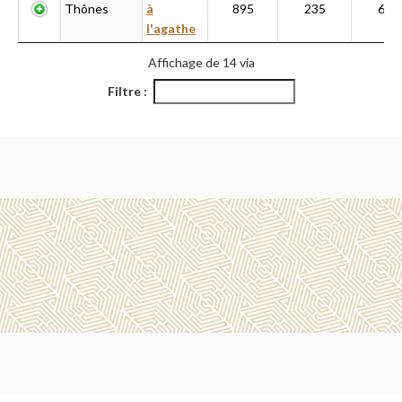
Thônes
à
895
235
600
l'agathe
Affichage de 14 via
Filtre :