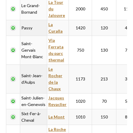
La Tour
Le Grand-
du
2000
450
110
Bornand
Jalouvre
La
Passy
1420
120
400
Curalla
Via
Saint-
Ferrata
Gervais
750
130
700
du parc
Mont-Blanc
thermal
Le
Saint-Jean-
Rocher
1173
213
300
d'Aulps
de la
Chaux
Saint-Julien-
Jacques
1020
70
500
en-Genevois
Revaclier
Sixt-Fer-à-
Le Mont
1010
150
800
Cheval
La Roche