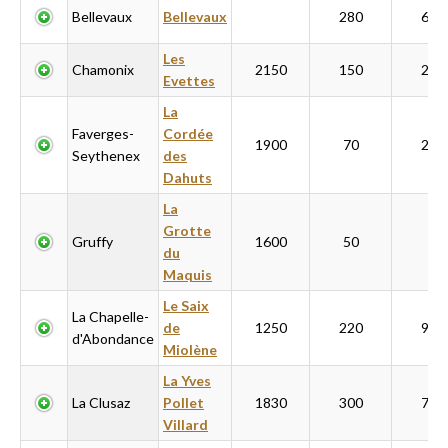
Bellevaux
Bellevaux
280
630
Les
Chamonix
2150
150
200
Evettes
La
Faverges-
Cordée
1900
70
220
Seythenex
des
Dahuts
La
Grotte
Gruffy
1600
50
du
Maquis
Le Saix
La Chapelle-
de
1250
220
900
d'Abondance
Miolène
La Yves
La Clusaz
Pollet
1830
300
700
Villard