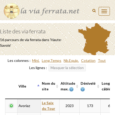
Toggl
naviga
Liste des via ferrata
16 parcours de via ferrata dans 'Haute-
Savoie'
Les colonnes :
Mini.
Long.Temps
Nb.Equip.
Cotation
Tout
Les lignes :
Masquer la sélection
Nom du
Altitude
Dénivelé
Longue
Ville
site
max.
câblée
Ville
Nom du
Altitude
Dénivelé
Longue
Le Saix
Avoriaz
2023
173
600
site
max.
câblée
du Tour