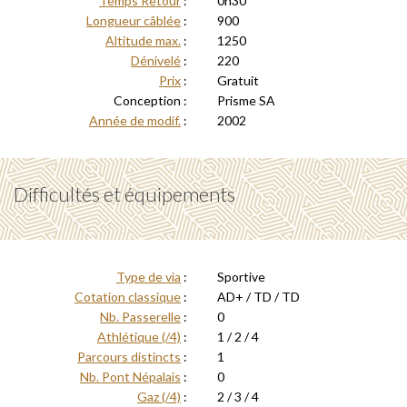
Temps Retour
:
0h30
Longueur câblée
:
900
Altitude max.
:
1250
Dénivelé
:
220
Prix
:
Gratuit
Conception :
Prisme SA
Année de modif.
:
2002
Difficultés et équipements
Type de via
:
Sportive
Cotation classique
:
AD+ / TD / TD
Nb. Passerelle
:
0
Athlétique (/4)
:
1 / 2 / 4
Parcours distincts
:
1
Nb. Pont Népalais
:
0
Gaz (/4)
:
2 / 3 / 4