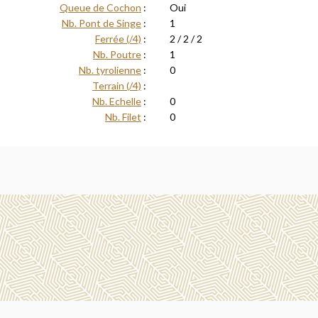
Queue de Cochon
:
Oui
Nb. Pont de Singe
:
1
Ferrée (/4)
:
2 / 2 / 2
Nb. Poutre
:
1
Nb. tyrolienne
:
0
Terrain (/4)
:
Nb. Echelle
:
0
Nb. Filet
:
0