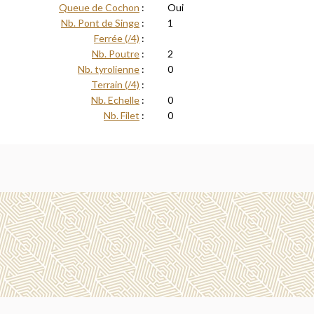
Queue de Cochon
:
Oui
Nb. Pont de Singe
:
1
Ferrée (/4)
:
Nb. Poutre
:
2
Nb. tyrolienne
:
0
Terrain (/4)
:
Nb. Echelle
:
0
Nb. Filet
:
0