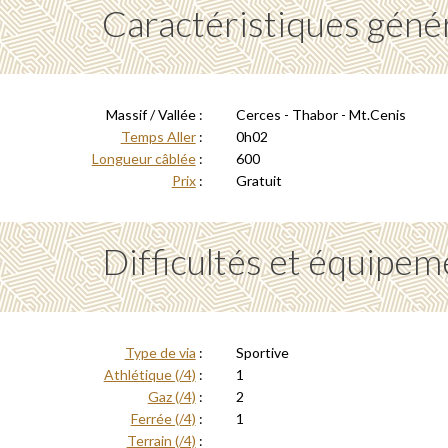
Caractéristiques géné
Massif / Vallée :
Cerces - Thabor - Mt.Cenis
Temps Aller
:
0h02
Longueur câblée
:
600
Prix
:
Gratuit
Difficultés et équipem
Type de via
:
Sportive
Athlétique (/4)
:
1
Gaz (/4)
:
2
Ferrée (/4)
:
1
Terrain (/4)
: