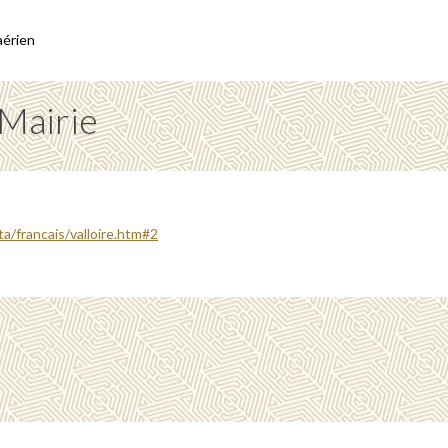
 aérien
 Mairie
a/francais/valloire.htm#2