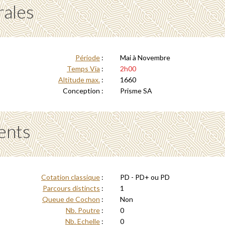
rales
Période
:
Mai à Novembre
Temps Via
:
2h00
Altitude max.
:
1660
Conception :
Prisme SA
ents
Cotation classique
:
PD - PD+ ou PD
Parcours distincts
:
1
Queue de Cochon
:
Non
Nb. Poutre
:
0
Nb. Echelle
:
0