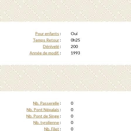
Pour enfants
:
Oui
Temps Retour
:
0h25
Dénivelé
:
200
Année de modif.
:
1993
Nb. Passerelle
:
0
Nb. Pont Népalais
:
0
Nb. Pont de Singe
:
0
Nb. tyrolienne
:
0
Nb. Filet
:
0