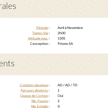
rales
Période
:
Avril à Novembre
Temps Via
:
2h00
Altitude max.
:
1305
Conception :
Prisme SA
ents
Cotation classique
:
AD / AD / TD
Parcours distincts
:
1
Queue de Cochon
:
Oui
Nb. Poutre
:
2
Nb. Echelle
:
0