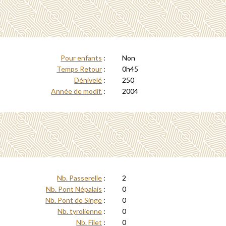
Pour enfants
:
Non
Temps Retour
:
0h45
Dénivelé
:
250
Année de modif.
:
2004
Nb. Passerelle
:
2
Nb. Pont Népalais
:
0
Nb. Pont de Singe
:
0
Nb. tyrolienne
:
0
Nb. Filet
:
0