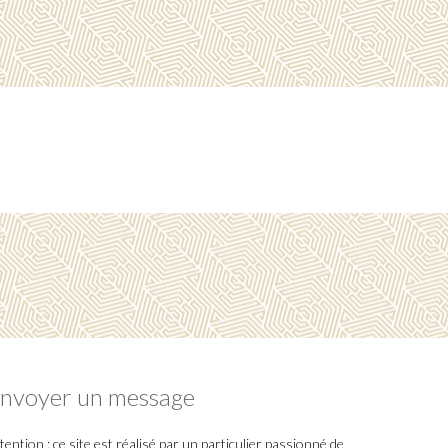
nvoyer un message
tention : ce site est réalisé par un particulier passionné de