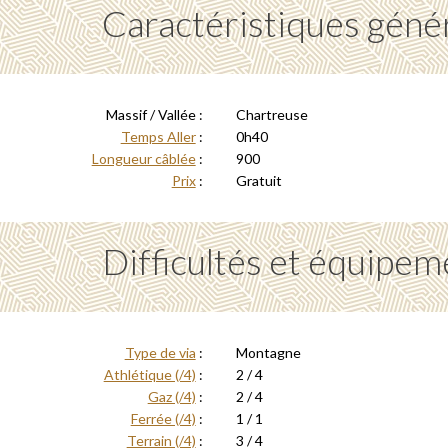
Caractéristiques géné
Massif / Vallée :
Chartreuse
Temps Aller
:
0h40
Longueur câblée
:
900
Prix
:
Gratuit
Difficultés et équipem
Type de via
:
Montagne
Athlétique (/4)
:
2 / 4
Gaz (/4)
:
2 / 4
Ferrée (/4)
:
1 / 1
Terrain (/4)
:
3 / 4