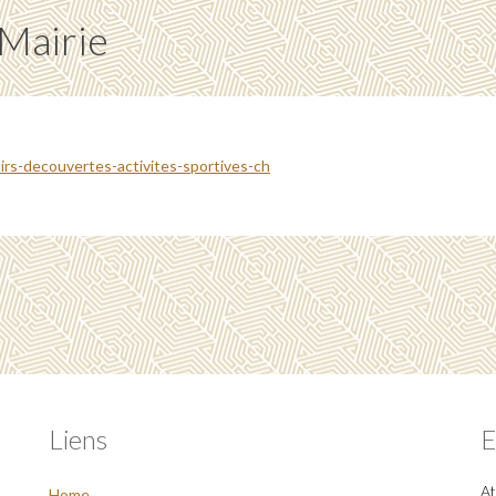
 Mairie
irs-decouvertes-activites-sportives-ch
Liens
E
At
Home