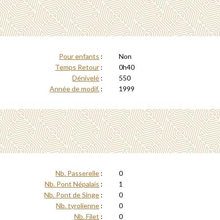
Pour enfants
:
Non
Temps Retour
:
0h40
Dénivelé
:
550
Année de modif.
:
1999
Nb. Passerelle
:
0
Nb. Pont Népalais
:
1
Nb. Pont de Singe
:
0
Nb. tyrolienne
:
0
Nb. Filet
:
0