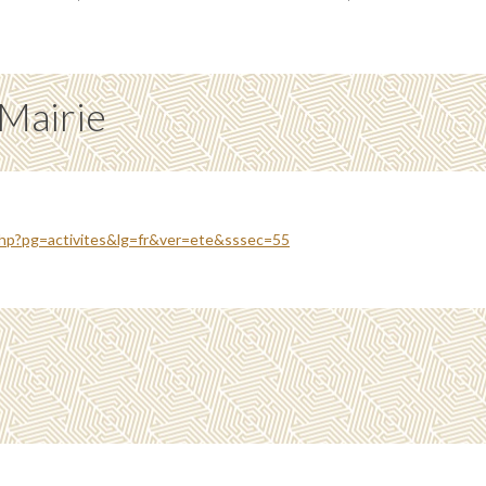
 Mairie
php?pg=activites&lg=fr&ver=ete&sssec=55