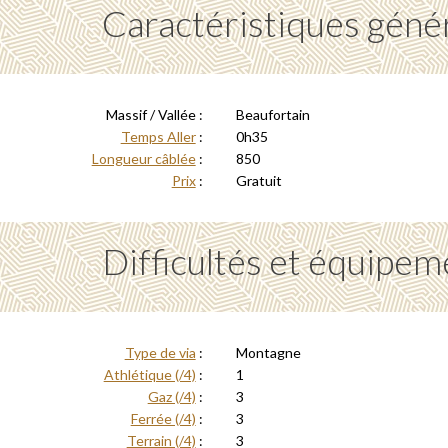
Caractéristiques géné
Massif / Vallée :
Beaufortain
Temps Aller
:
0h35
Longueur câblée
:
850
Prix
:
Gratuit
Difficultés et équipem
Type de via
:
Montagne
Athlétique (/4)
:
1
Gaz (/4)
:
3
Ferrée (/4)
:
3
Terrain (/4)
:
3