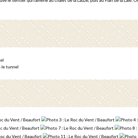
ouve le sentier qui ramène au chalet de la Lauze, puis au Plan de la Laie.
el
 le tunnel