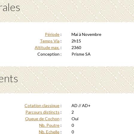
rales
Période
:
Mai à Novembre
Temps Via
:
2h15
Altitude max.
:
2360
Conception :
Prisme SA
ents
Cotation classique
:
AD // AD+
Parcours distincts
:
2
Queue de Cochon
:
Oui
Nb. Poutre
:
0
Nb. Echelle
:
0