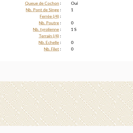
Queue de Cochon
:
Oui
Nb. Pont de Singe
:
1
Ferrée (/4)
:
Nb. Poutre
:
0
Nb. tyrolienne
:
1 S
Terrain (/4)
:
Nb. Echelle
:
0
Nb. Filet
:
0