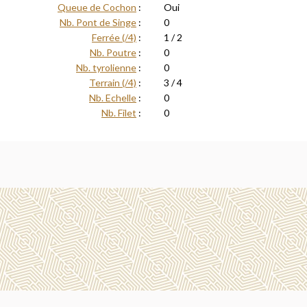
Queue de Cochon
:
Oui
Nb. Pont de Singe
:
0
Ferrée (/4)
:
1 / 2
Nb. Poutre
:
0
Nb. tyrolienne
:
0
Terrain (/4)
:
3 / 4
Nb. Echelle
:
0
Nb. Filet
:
0