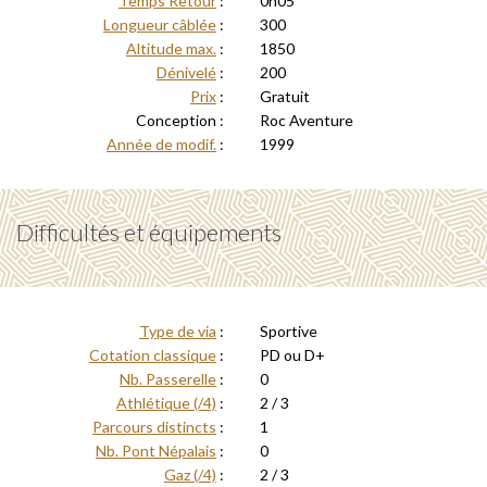
Temps Retour
:
0h05
Longueur câblée
:
300
Altitude max.
:
1850
Dénivelé
:
200
Prix
:
Gratuit
Conception :
Roc Aventure
Année de modif.
:
1999
Difficultés et équipements
Type de via
:
Sportive
Cotation classique
:
PD ou D+
Nb. Passerelle
:
0
Athlétique (/4)
:
2 / 3
Parcours distincts
:
1
Nb. Pont Népalais
:
0
Gaz (/4)
:
2 / 3