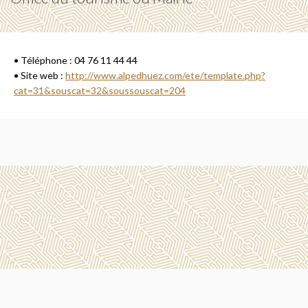
• Téléphone : 04 76 11 44 44
• Site web :
http://www.alpedhuez.com/ete/template.php?
cat=31&souscat=32&soussouscat=204