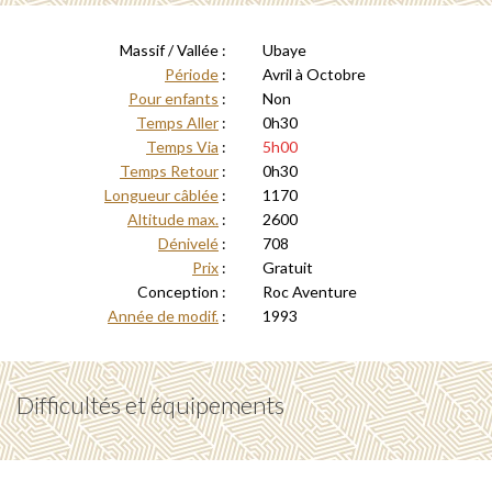
Massif / Vallée :
Ubaye
Période
:
Avril à Octobre
Pour enfants
:
Non
Temps Aller
:
0h30
Temps Via
:
5h00
Temps Retour
:
0h30
Longueur câblée
:
1170
Altitude max.
:
2600
Dénivelé
:
708
Prix
:
Gratuit
Conception :
Roc Aventure
Année de modif.
:
1993
Difficultés et équipements