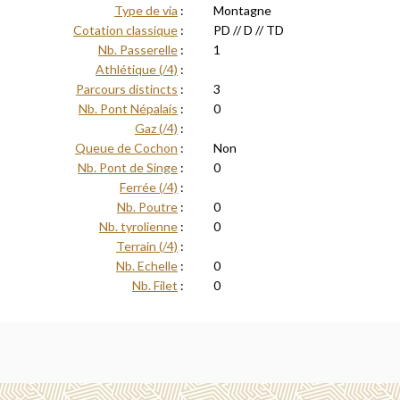
Type de via
:
Montagne
Cotation classique
:
PD // D // TD
Nb. Passerelle
:
1
Athlétique (/4)
:
Parcours distincts
:
3
Nb. Pont Népalais
:
0
Gaz (/4)
:
Queue de Cochon
:
Non
Nb. Pont de Singe
:
0
Ferrée (/4)
:
Nb. Poutre
:
0
Nb. tyrolienne
:
0
Terrain (/4)
:
Nb. Echelle
:
0
Nb. Filet
:
0