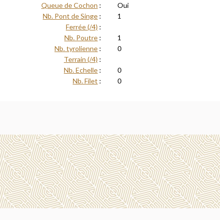
Queue de Cochon
:
Oui
Nb. Pont de Singe
:
1
Ferrée (/4)
:
Nb. Poutre
:
1
Nb. tyrolienne
:
0
Terrain (/4)
:
Nb. Echelle
:
0
Nb. Filet
:
0