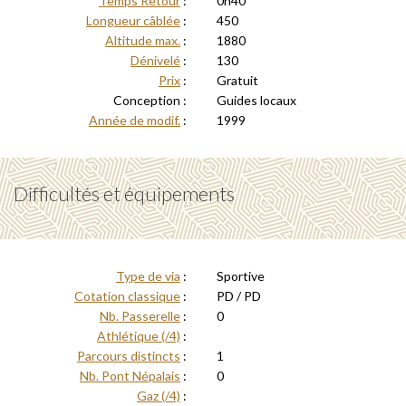
Temps Retour
:
0h40
Longueur câblée
:
450
Altitude max.
:
1880
Dénivelé
:
130
Prix
:
Gratuit
Conception :
Guides locaux
Année de modif.
:
1999
Difficultés et équipements
Type de via
:
Sportive
Cotation classique
:
PD / PD
Nb. Passerelle
:
0
Athlétique (/4)
:
Parcours distincts
:
1
Nb. Pont Népalais
:
0
Gaz (/4)
: