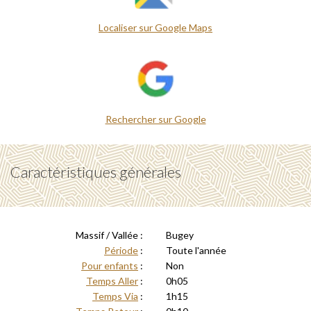
Localiser sur Google Maps
Rechercher sur Google
Caractéristiques générales
Massif / Vallée :
Bugey
Période
:
Toute l'année
Pour enfants
:
Non
Temps Aller
:
0h05
Temps Via
:
1h15