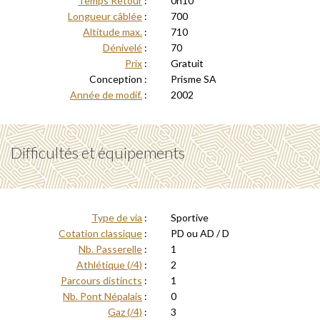
Temps Retour
:
0h10
Longueur câblée
:
700
Altitude max.
:
710
Dénivelé
:
70
Prix
:
Gratuit
Conception :
Prisme SA
Année de modif.
:
2002
Difficultés et équipements
Type de via
:
Sportive
Cotation classique
:
PD ou AD / D
Nb. Passerelle
:
1
Athlétique (/4)
:
2
Parcours distincts
:
1
Nb. Pont Népalais
:
0
Gaz (/4)
:
3