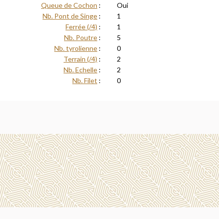
Queue de Cochon
:
Oui
Nb. Pont de Singe
:
1
Ferrée (/4)
:
1
Nb. Poutre
:
5
Nb. tyrolienne
:
0
Terrain (/4)
:
2
Nb. Echelle
:
2
Nb. Filet
:
0