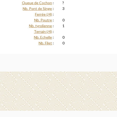
Queue de Cochon
:
?
Nb. Pont de Singe
:
3
Ferrée (/4)
:
Nb. Poutre
:
0
Nb. tyrolienne
:
1
Terrain (/4)
:
Nb. Echelle
:
0
Nb. Filet
:
0