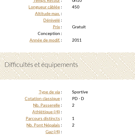
Temps Retour
:
0h10
Longueur câblée
:
450
Altitude max.
:
Dénivelé
:
Prix
:
Gratuit
Conception :
Année de modif.
:
2011
Difficultés et équipements
Type de via
:
Sportive
Cotation classique
:
PD - D
Nb. Passerelle
:
2
Athlétique (/4)
:
Parcours distincts
:
1
Nb. Pont Népalais
:
2
Gaz (/4)
: