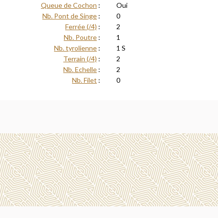
Queue de Cochon
:
Oui
Nb. Pont de Singe
:
0
Ferrée (/4)
:
2
Nb. Poutre
:
1
Nb. tyrolienne
:
1 S
Terrain (/4)
:
2
Nb. Echelle
:
2
Nb. Filet
:
0