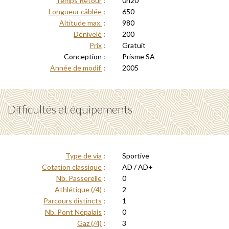
Temps Retour
:
0h20
Longueur câblée
:
650
Altitude max.
:
980
Dénivelé
:
200
Prix
:
Gratuit
Conception :
Prisme SA
Année de modif.
:
2005
Difficultés et équipements
Type de via
:
Sportive
Cotation classique
:
AD / AD+
Nb. Passerelle
:
0
Athlétique (/4)
:
2
Parcours distincts
:
1
Nb. Pont Népalais
:
0
Gaz (/4)
:
3