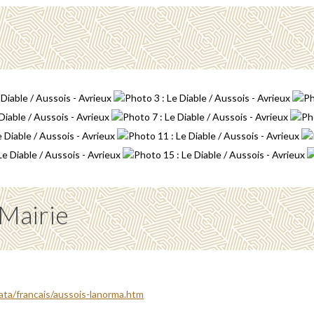
 Mairie
ata/francais/aussois-lanorma.htm