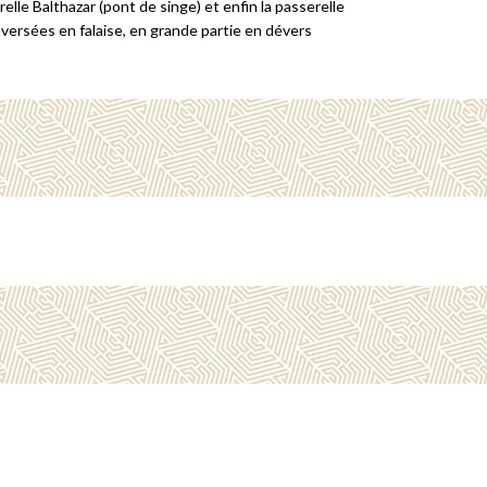
relle Balthazar (pont de singe) et enfin la passerelle
aversées en falaise, en grande partie en dévers