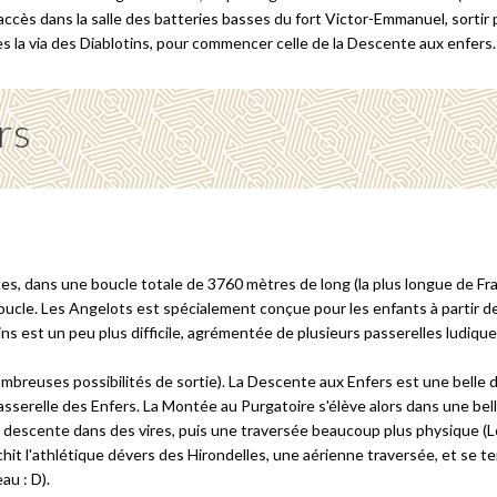
ccès dans la salle des batteries basses du fort Victor-Emmanuel, sortir p
s la via des Diablotins, pour commencer celle de la Descente aux enfers.
rs
es, dans une boucle totale de 3760 mètres de long (la plus longue de Fra
 boucle. Les Angelots est spécialement conçue pour les enfants à partir d
tins est un peu plus difficile, agrémentée de plusieurs passerelles ludiq
mbreuses possibilités de sortie). La Descente aux Enfers est une belle 
asserelle des Enfers. La Montée au Purgatoire s'élève alors dans une bel
s : descente dans des vires, puis une traversée beaucoup plus physique 
ranchit l'athlétique dévers des Hirondelles, une aérienne traversée, et s
au : D).