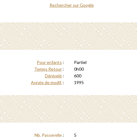
Rechercher sur Google
Pour enfants
:
Partiel
Temps Retour
:
0h00
Dénivelé
:
600
Année de modif.
:
1995
Nb. Passerelle
:
5