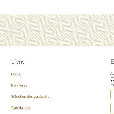
Liens
E
At
Home
vi
a
me
Bannières
Sélection des via du site
Plan du site