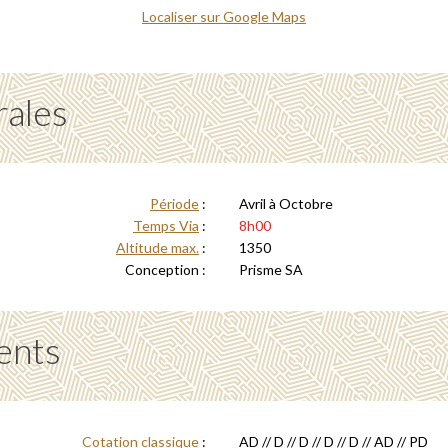
Localiser sur Google Maps
rales
Période
:
Avril à Octobre
Temps Via
:
8h00
Altitude max.
:
1350
Conception :
Prisme SA
ents
Cotation classique
:
AD // D // D // D // D // AD // PD