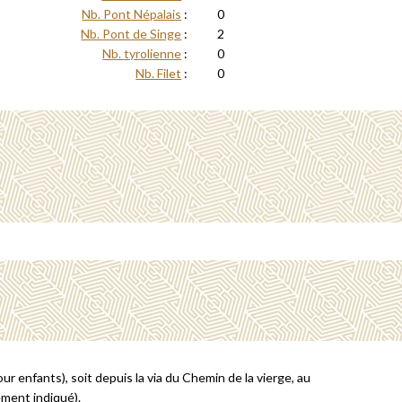
Nb. Pont Népalais
:
0
Nb. Pont de Singe
:
2
Nb. tyrolienne
:
0
Nb. Filet
:
0
r enfants), soit depuis la via du Chemin de la vierge, au
ement indiqué).