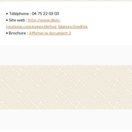
• Téléphone : 04 75 22 03 03
• Site web :
http://www.diois-
tourisme.com/pages/defoul_falaises.htm#via
• Brochure :
Afficher le document 2