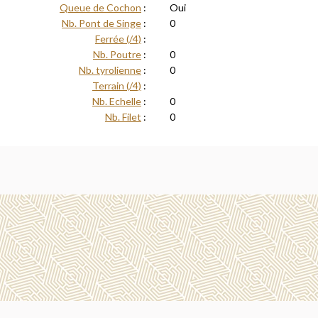
Queue de Cochon
:
Oui
Nb. Pont de Singe
:
0
Ferrée (/4)
:
Nb. Poutre
:
0
Nb. tyrolienne
:
0
Terrain (/4)
:
Nb. Echelle
:
0
Nb. Filet
:
0