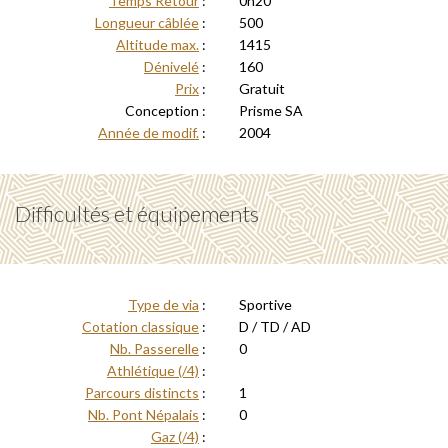
Temps Retour
:
0h20
Longueur câblée
:
500
Altitude max.
:
1415
Dénivelé
:
160
Prix
:
Gratuit
Conception :
Prisme SA
Année de modif.
:
2004
Difficultés et équipements
Type de via
:
Sportive
Cotation classique
:
D / TD / AD
Nb. Passerelle
:
0
Athlétique (/4)
:
Parcours distincts
:
1
Nb. Pont Népalais
:
0
Gaz (/4)
: