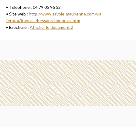
• Téléphone : 04 79 05 96 52
• Site web :
http://www.savoie-maurienne.com/via-
ferrata/francais/bessans-bonneval.htm
• Brochure :
Afficher le document 2