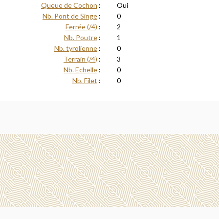
Queue de Cochon
:
Oui
Nb. Pont de Singe
:
0
Ferrée (/4)
:
2
Nb. Poutre
:
1
Nb. tyrolienne
:
0
Terrain (/4)
:
3
Nb. Echelle
:
0
Nb. Filet
:
0