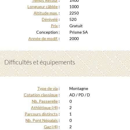
Temps Retour
:
1h00
Longueur câblée
:
1000
Altitude max.
:
2250
Dénivelé
:
520
Prix
:
Gratuit
Conception :
Prisme SA
Année de modif.
:
2000
Difficultés et équipements
Type de via
:
Montagne
Cotation classique
:
AD / PD / D
Nb. Passerelle
:
0
Athlétique (/4)
:
2
Parcours distincts
:
1
Nb. Pont Népalais
:
0
Gaz (/4)
:
2