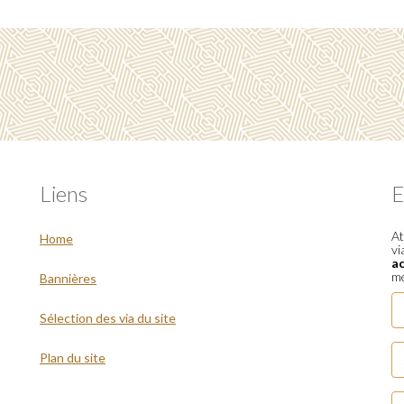
Liens
E
At
Home
vi
a
me
Bannières
Sélection des via du site
Plan du site