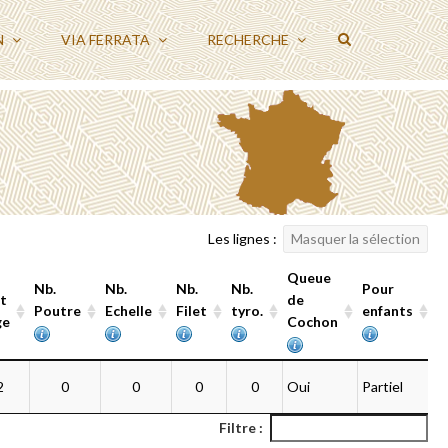
N
VIA FERRATA
RECHERCHE
Les lignes :
Masquer la sélection
Queue
Nb.
Nb.
Nb.
Nb.
Pour
P
t
de
Poutre
Echelle
Filet
tyro.
enfants
d
ge
Cochon
Nb.
Nb.
Nb.
Nb.
Queue
Pour
P
2
0
0
0
0
Oui
Partiel
t
Poutre
Echelle
Filet
tyro.
de
enfants
d
ge
Cochon
Filtre :