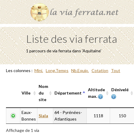
Liste des via ferrata
1 parcours de via ferrata dans 'Aquitaine'
Les colonnes :
Mini.
Long.Temps
Nb.Equip.
Cotation
Tout
Nom
Altitude
Dénivelé
Ville
du
Département
max.
site
Ville
Nom
Département
Altitude
Dénivelé
Eaux-
64 - Pyrénées-
Siala
1118
150
du
max.
Bonnes
Atlantiques
site
Affichage de 1 via