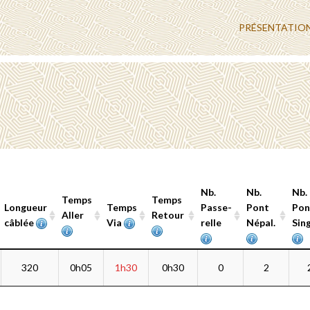
PRÉSENTATIO
Nb.
Nb.
Nb.
Temps
Temps
Longueur
Temps
Passe-
Pont
Pon
Aller
Retour
câblée
Via
relle
Népal.
Sin
Longueur
Temps
Temps
Temps
Nb.
Nb.
Nb.
320
0h05
1h30
0h30
0
2
câblée
Aller
Via
Retour
Passe-
Pont
Pon
relle
Népal.
Sin