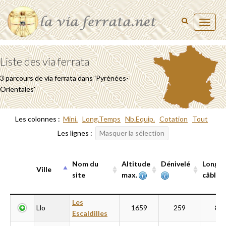
Toggl
naviga
Liste des via ferrata
3 parcours de via ferrata dans 'Pyrénées-
Orientales'
Les colonnes :
Mini.
Long.Temps
Nb.Equip.
Cotation
Tout
Les lignes :
Masquer la sélection
Nom du
Altitude
Dénivelé
Longue
Ville
site
max.
câblée
Ville
Nom du
Altitude
Dénivelé
Longue
Les
Llo
1659
259
80
site
max.
câblée
Escaldilles