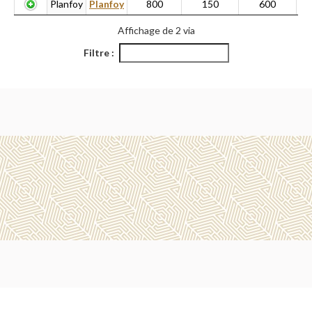
Planfoy
Planfoy
800
150
600
Affichage de 2 via
Filtre :