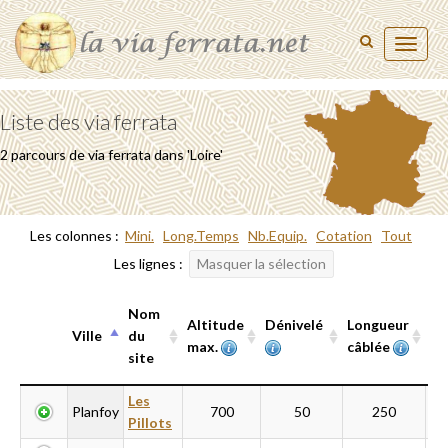
Toggl
naviga
Liste des via ferrata
2 parcours de via ferrata dans 'Loire'
Les colonnes :
Mini.
Long.Temps
Nb.Equip.
Cotation
Tout
Les lignes :
Masquer la sélection
Nom
Te
Altitude
Dénivelé
Longueur
Ville
du
Al
max.
câblée
site
Ville
Nom
Altitude
Dénivelé
Longueur
Te
Les
Planfoy
700
50
250
du
max.
câblée
Al
Pillots
site