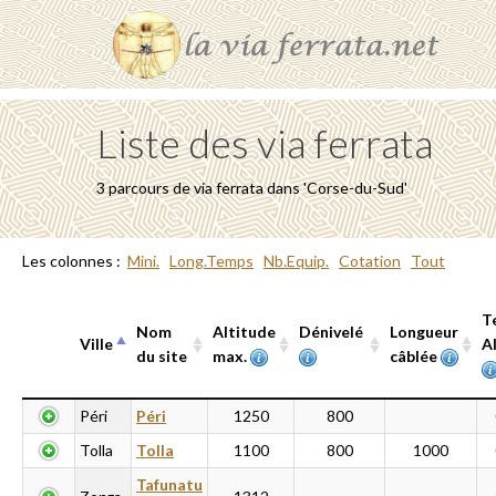
Liste des via ferrata
3 parcours de via ferrata dans 'Corse-du-Sud'
Les colonnes :
Mini.
Long.Temps
Nb.Equip.
Cotation
Tout
T
Nom
Altitude
Dénivelé
Longueur
Ville
A
du site
max.
câblée
Ville
Nom
Altitude
Dénivelé
Longueur
T
Péri
Péri
1250
800
du site
max.
câblée
A
Tolla
Tolla
1100
800
1000
Tafunatu