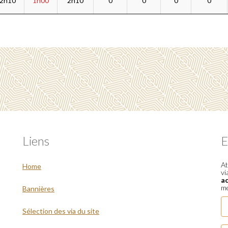
2h10
1h00
2h10
0
0
0
0
Liens
E
At
Home
vi
a
me
Bannières
Sélection des via du site