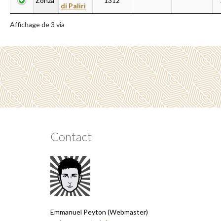
Zonza
1312
di Paliri
Affichage de 3 via
Contact
Emmanuel Peyton (Webmaster)