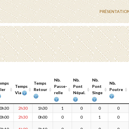
PRÉSENTATIO
Nb.
Nb.
Nb.
emps
Temps
Nb.
Temps
Passe-
Pont
Pont
ller
Retour
Poutre
Via
relle
Népal.
Singe
emps
Temps
Temps
Nb.
Nb.
Nb.
Nb.
0h30
2h30
1h30
1
0
0
0
ller
Via
Retour
Passe-
Pont
Pont
Poutre
0h00
2h30
0h00
0
0
1
0
relle
Népal.
Singe