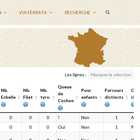
N
VIA FERRATA
RECHERCHE
Les lignes :
Masquer la sélection
Queue
Nb.
Nb.
Nb.
Pour
Parcours
Cot
de
Echelle
Filet
tyro.
enfants
distincts
clas
Cochon
Nb.
Nb.
Nb.
Queue
Pour
Parcours
Cot
0
0
0
?
Non
1
AD /
Echelle
Filet
tyro.
de
enfants
distincts
clas
0
0
0
Oui
Non
1
PD /
Cochon