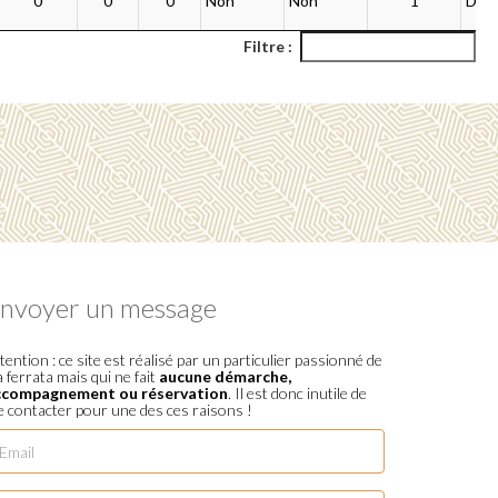
0
0
0
Non
Non
1
D
Filtre :
nvoyer un message
tention : ce site est réalisé par un particulier passionné de
a ferrata mais qui ne fait
aucune démarche,
ccompagnement ou réservation
. Il est donc inutile de
 contacter pour une des ces raisons !